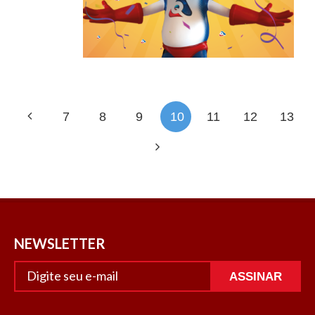
7
8
9
10
11
12
13
NEWSLETTER
ASSINAR