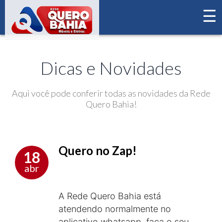
☰
×
Home
Novidades
Dicas e Novidades
Aqui você pode conferir todas as novidades da Rede
Quero Bahia!
Quero no Zap!
18
abr
A Rede Quero Bahia está
atendendo normalmente no
aplicativo whatsapp, faça o seu